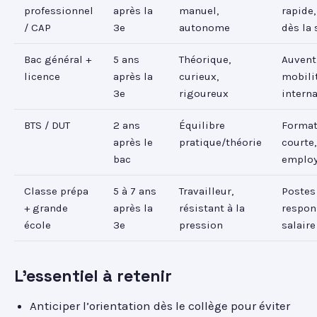
professionnel
après la
manuel,
rapide,
/ CAP
3e
autonome
dès la 
Bac général +
5 ans
Théorique,
Auvent 
licence
après la
curieux,
mobili
3e
rigoureux
intern
BTS / DUT
2 ans
Équilibre
Format
après le
pratique/théorie
courte,
bac
employ
Classe prépa
5 à 7 ans
Travailleur,
Postes
+ grande
après la
résistant à la
respons
école
3e
pression
salaire
L’essentiel à retenir
Anticiper l’orientation dès le collège pour éviter